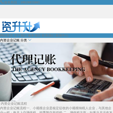

服务热线：
19929955805
网站首页
关于我们
服务项目
联系我们
新闻中心

内资企业记账
分类
内资企业记账流程
内资企业记账流程一、小规模企业是核定征收的小规模纳税人企业，与其他企
业一样：每月上交增值税，按季预交所得税;二、增值税方面：如果当月没有发