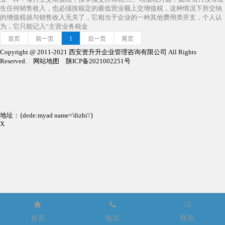
生任何销售收入，也必须按核定的最低营业额上交增值税，这种情况下所交纳
的增值税就与销售收入无关了，它相当于企业的一种其他费用类开支，个人认
为，它只能记入“主营业务税金
首页
前一页
1
后一页
尾页
Copyright @ 2011-2021 西安资升升企业管理咨询有限公司 All Rights
Reserved. 网站地图 陕ICP备2021002251号
地址：{dede:myad name='dizhi'/}
X



首页
电话
联系